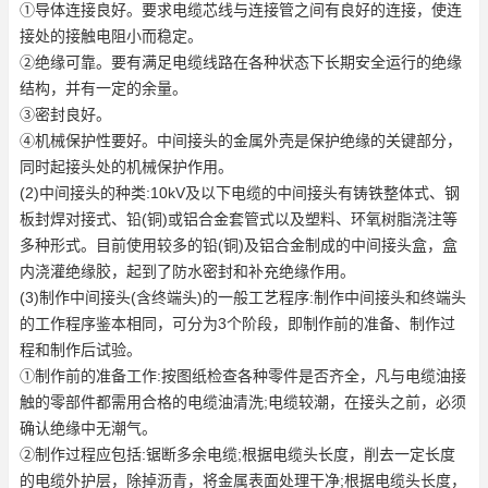
①导体连接良好。要求电缆芯线与连接管之间有良好的连接，使连
接处的接触电阻小而稳定。
②绝缘可靠。要有满足电缆线路在各种状态下长期安全运行的绝缘
结构，并有一定的余量。
③密封良好。
④机械保护性要好。中间接头的金属外壳是保护绝缘的关键部分，
同时起接头处的机械保护作用。
(2)中间接头的种类:10kV及以下电缆的中间接头有铸铁整体式、钢
板封焊对接式、铅(铜)或铝合金套管式以及塑料、环氧树脂浇注等
多种形式。目前使用较多的铅(铜)及铝合金制成的中间接头盒，盒
内浇灌绝缘胶，起到了防水密封和补充绝缘作用。
(3)制作中间接头(含终端头)的一般工艺程序:制作中间接头和终端头
的工作程序鉴本相同，可分为3个阶段，即制作前的准备、制作过
程和制作后试验。
①制作前的准备工作:按图纸检查各种零件是否齐全，凡与电缆油接
触的零部件都需用合格的电缆油清洗;电缆较潮，在接头之前，必须
确认绝缘中无潮气。
②制作过程应包括:锯断多余电缆;根据电缆头长度，削去一定长度
的电缆外护层，除掉沥青，将金属表面处理干净;根据电缆头长度，