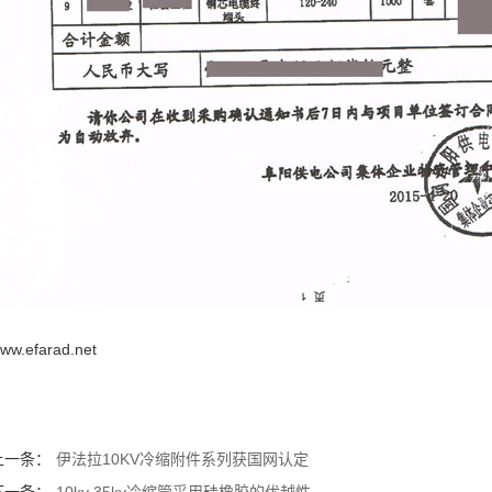
。
ww.efarad.net
上一条：
伊法拉10KV冷缩附件系列获国网认定
下一条：
10kv 35kv冷缩管采用硅橡胶的优越性