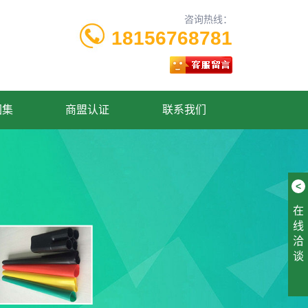
咨询热线：
18156768781
图集
商盟认证
联系我们
<
在
线
洽
谈